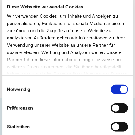
E-MAIL ADRESSE
Diese Webseite verwendet Cookies
Wir verwenden Cookies, um Inhalte und Anzeigen zu
personalisieren, Funktionen für soziale Medien anbieten
PASSWORT
zu können und die Zugriffe auf unsere Website zu
analysieren. Außerdem geben wir Informationen zu Ihrer
Verwendung unserer Website an unsere Partner für
PASSWORT VERGESSEN?
soziale Medien, Werbung und Analysen weiter. Unsere
Partner führen diese Informationen möglicherweise mit
weiteren Daten zusammen, die Sie ihnen bereitgestellt
haben oder die sie im Rahmen Ihrer Nutzung der Dienste
LOGIN
gesammelt haben.
Einwilligungsauswahl
Notwendig
Präferenzen
Newsletter
, erfahren Sie als Erste/r alles über Neuheiten,
aktuelle Infos und exklusive Angebote.
Statistiken
SICH ANMELDEN