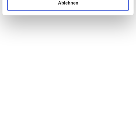
Ablehnen
BABY Mein 1.
BABY Mein 1. Shampoo
Beruhigendes Duschöl
EXTRA MILDES SHAMPOO
OHNE SEIFE
BERUHIGENDES WASCHÖL
OHNE PARFÜM
(Alle Hauttypen)
(Alle Hauttypen)
18,90€
10,95€
(0)
(0)