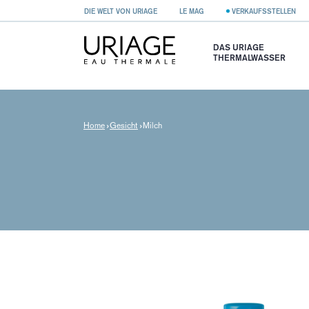
DIE WELT VON URIAGE
LE MAG
VERKAUFSSTELLEN
DAS URIAGE
THERMALWASSER
Home
Gesicht
Milch