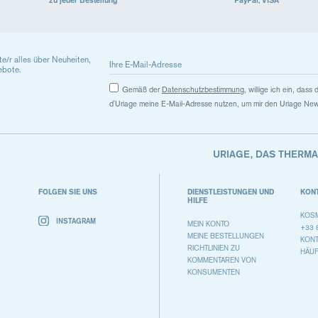
ste/r alles über Neuheiten,
ebote.
Gemäß der
Datenschutzbestimmung
, willige ich ein, das
d'Uriage meine E-Mail-Adresse nutzen, um mir den Uriage New
URIAGE, DAS THERM
FOLGEN SIE UNS
DIENSTLEISTUNGEN UND
KON
HILFE
KOSM
INSTAGRAM
MEIN KONTO
+33 
MEINE BESTELLUNGEN
KON
RICHTLINIEN ZU
HÄUF
KOMMENTAREN VON
KONSUMENTEN