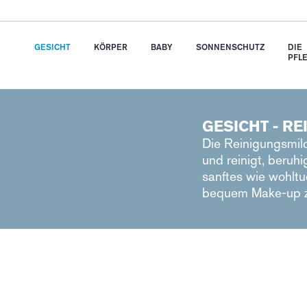
GESICHT
KÖRPER
BABY
SONNENSCHUTZ
DIE
PFL
GESICHT - R
Die Reinigungsmilc
und reinigt, beruh
sanftes wie wohltu
bequem Make-up z