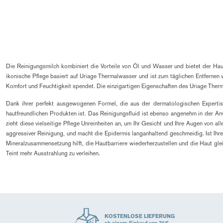
Die Reinigungsmilch kombiniert die Vorteile von Öl und Wasser und bietet der Haut 
ikonische Pflege basiert auf Uriage Thermalwasser und ist zum täglichen Entfernen v
Komfort und Feuchtigkeit spendet. Die einzigartigen Eigenschaften des Uriage Therm
Dank ihrer perfekt ausgewogenen Formel, die aus der dermatologischen Expertise
hautfreundlichen Produkten ist. Das Reinigungsfluid ist ebenso angenehm in der An
zieht diese vielseitige Pflege Unreinheiten an, um Ihr Gesicht und Ihre Augen von 
aggressiver Reinigung, und macht die Epidermis langanhaltend geschmeidig. Ist Ihr
Mineralzusammensetzung hilft, die Hautbarriere wiederherzustellen und die Haut glei
Teint mehr Ausstrahlung zu verleihen.
KOSTENLOSE LIEFERUNG
ab einem Einkauf von 35€