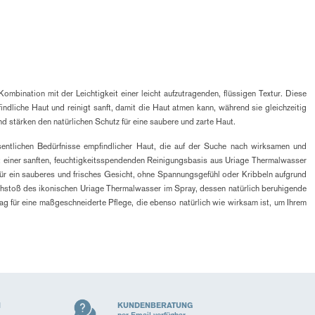
mbination mit der Leichtigkeit einer leicht aufzutragenden, flüssigen Textur. Diese
indliche Haut und reinigt sanft, damit die Haut atmen kann, während sie gleichzeitig
 stärken den natürlichen Schutz für eine saubere und zarte Haut.
sentlichen Bedürfnisse empfindlicher Haut, die auf der Suche nach wirksamen und
it einer sanften, feuchtigkeitsspendenden Reinigungsbasis aus Uriage Thermalwasser
 für ein sauberes und frisches Gesicht, ohne Spannungsgefühl oder Kribbeln aufgrund
rühstoß des ikonischen Uriage Thermalwasser im Spray, dessen natürlich beruhigende
Tag für eine maßgeschneiderte Pflege, die ebenso natürlich wie wirksam ist, um Ihrem
N
KUNDENBERATUNG
per Email verfügbar