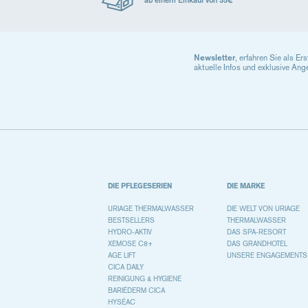
Newsletter
, erfahren Sie als Er
aktuelle Infos und exklusive Ang
DIE PFLEGESERIEN
DIE MARKE
URIAGE THERMALWASSER
DIE WELT VON URIAGE
BESTSELLERS
THERMALWASSER
HYDRO-AKTIV
DAS SPA-RESORT
XEMOSE C8+
DAS GRANDHOTEL
AGE LIFT
UNSERE ENGAGEMENTS
CICA DAILY
REINIGUNG & HYGIENE
BARIÉDERM CICA
HYSÉAC