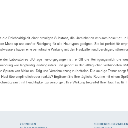
die Reichhaltigkeit einer cremigen Substanz, die Unreinheiten wirksam beseitigt, in Ko
on Make-up und sanfter Reinigung für alle Hauttypen geeignet. Sie ist perfekt für empf
alwassers haben eine osmotische Wirkung mit den Hautzellen und beruhigen, nähren und
 der Laboratoires d'Uriage hervorgegangen ist, erfüllt die Reinigungsmilch die we
wendung wie langfristig leistungsstark und gehört zu den alltäglichen Verbündeten. M
allen Spuren von Make-up, Talg und Verschmutzung zu befreien. Die seidige Textur sorgt
e Haut überempfindlich oder reaktiv? Ergänzen Sie Ihre tägliche Routine mit einem Sp
chzeitig sanft mit Feuchtigkeit zu versorgen. Ihre Wirkung begleitet Ihre Haut Tag für 
2 PROBEN
SICHERES BEZAHLE
zu jeder Bestellung
PayPal, VISA