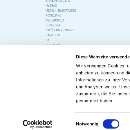
BARIÉDERM CICA
HYSÉAC
MEINE 1. BABYPFLEGE
ROSÉLIANE
AGE ABSOLU
DEPIDERM
TOLÉDERM CONTROL
BARIÉSUN
D.S.
PRURICED
COLD CREAM
KÉRATOSANE
Diese Webseite verwende
GYN-PHY
BEGLEITENDE PFLEGE BEI
Wir verwenden Cookies, um
KREBSTHERAPIE
anbieten zu können und di
Informationen zu Ihrer Ve
und Analysen weiter. Unse
zusammen, die Sie ihnen b
gesammelt haben.
Einwilligungsauswahl
© 2020 Uriage
COOKIES
IM
Notwendig