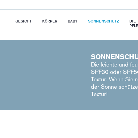
GESICHT
KÖRPER
BABY
SONNENSCHUTZ
DIE
PFL
SONNENSCHUT
Die leichte und f
SPF30 oder SPF50
Textur. Wenn Sie m
der Sonne schütze
Textur!