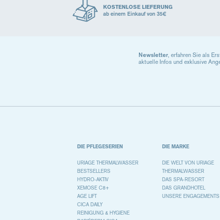
KOSTENLOSE LIEFERUNG
ab einem Einkauf von 35€
Newsletter
, erfahren Sie als Er
aktuelle Infos und exklusive Ang
DIE PFLEGESERIEN
DIE MARKE
URIAGE THERMALWASSER
DIE WELT VON URIAGE
BESTSELLERS
THERMALWASSER
HYDRO-AKTIV
DAS SPA-RESORT
XEMOSE C8+
DAS GRANDHOTEL
AGE LIFT
UNSERE ENGAGEMENTS
CICA DAILY
REINIGUNG & HYGIENE