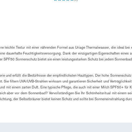
e leichte Textur mit einer nährenden Formel aus Uriage Thermalwasser, die ideal bei emp
ine dauerhafte Feuchtigkeitsversorgung. Dank der einzigartigen Eigenschaften eines au
0 oder SPF50 Sonnenschutz bietet sie einen leistungsstarken Schutz bei jedem Sonnenb
rie und erfüllt die Bedürfnisse der empfindlichsten Hauttypen. Der hohe Sonnenschut
 Sie filtern UVA/UVB-Strahlen wirksam und garantieren Sicherheit und Verträglichkeit 
m und mit einem zarten Duft. Eine typische Pflege, die auch mit einer Milch SPF50+ für K
sich aber vor dem Sonnenbad? Vervollständigen Sie Ihr Schönheitsritual mit einem seidi
. Achtung, der Selbstbräuner bietet keinen Schutz und sollte bei Sonneneinstrahlung dur