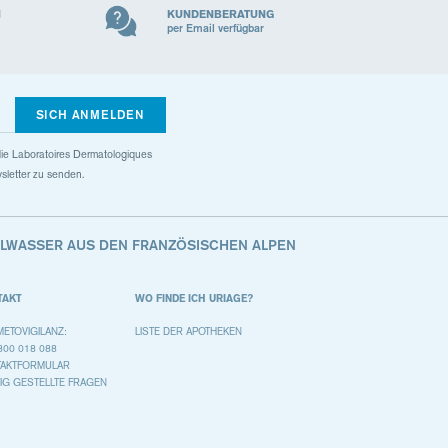
N
KUNDENBERATUNG
per Email verfügbar
SICH ANMELDEN
s die Laboratoires Dermatologiques
sletter zu senden.
ALWASSER AUS DEN FRANZÖSISCHEN ALPEN
TAKT
WO FINDE ICH URIAGE?
ETOVIGILANZ:
LISTE DER APOTHEKEN
800 018 088
TAKTFORMULAR
IG GESTELLTE FRAGEN