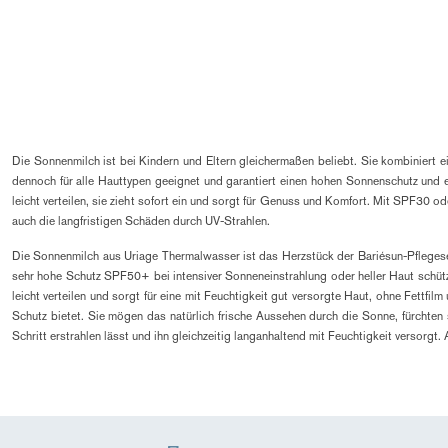
Die Sonnenmilch ist bei Kindern und Eltern gleichermaßen beliebt. Sie kombiniert ein
dennoch für alle Hauttypen geeignet und garantiert einen hohen Sonnenschutz und e
leicht verteilen, sie zieht sofort ein und sorgt für Genuss und Komfort. Mit SPF3
auch die langfristigen Schäden durch UV-Strahlen.
Die Sonnenmilch aus Uriage Thermalwasser ist das Herzstück der Bariésun-Pflegese
sehr hohe Schutz SPF50+ bei intensiver Sonneneinstrahlung oder heller Haut schützt.
leicht verteilen und sorgt für eine mit Feuchtigkeit gut versorgte Haut, ohne Fettfil
Schutz bietet. Sie mögen das natürlich frische Aussehen durch die Sonne, fürchten 
Schritt erstrahlen lässt und ihn gleichzeitig langanhaltend mit Feuchtigkeit versorgt