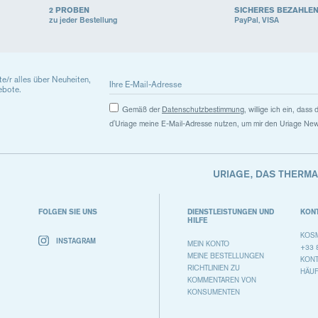
2 PROBEN
SICHERES BEZAHLE
zu jeder Bestellung
PayPal, VISA
ste/r alles über Neuheiten,
ebote.
Gemäß der
Datenschutzbestimmung
, willige ich ein, das
d'Uriage meine E-Mail-Adresse nutzen, um mir den Uriage New
URIAGE, DAS THERM
FOLGEN SIE UNS
DIENSTLEISTUNGEN UND
KON
HILFE
KOSM
INSTAGRAM
MEIN KONTO
+33 
MEINE BESTELLUNGEN
KON
RICHTLINIEN ZU
HÄUF
KOMMENTAREN VON
KONSUMENTEN