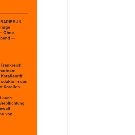
 [BARIESUN
riage
 — Ohne
lebend —
 Frankreich
 marinem
Korallenriff
rodukte in den
t Korallen
d auch
Verpflichtung
Umwelt
ne von