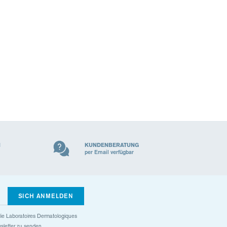
N
KUNDENBERATUNG
per Email verfügbar
SICH ANMELDEN
s die Laboratoires Dermatologiques
sletter zu senden.