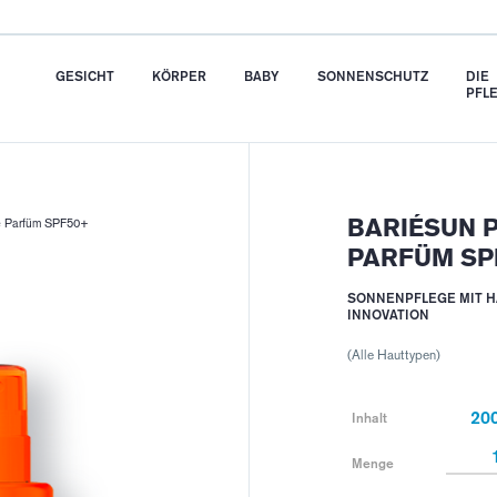
GESICHT
KÖRPER
BABY
SONNENSCHUTZ
DIE
PFL
BARIÉSUN 
 Parfüm SPF50+
PARFÜM SP
SONNENPFLEGE MIT H
INNOVATION
(Alle Hauttypen)
20
Inhalt
Menge