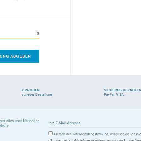
0
TUNG ABGEBEN
2 PROBEN
SICHERES BEZAHLE
zu jeder Bestellung
PayPal, VISA
ste/r alles über Neuheiten,
ebote.
Gemäß der
Datenschutzbestimmung
, willige ich ein, das
d'Uriage meine E-Mail-Adresse nutzen, um mir den Uriage New