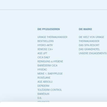
DIE PFLEGESERIEN
DIE MARKE
URIAGE THERMALWASSER
DIE WELT VON URIAGE
BESTSELLERS
THERMALWASSER
HYDRO-AKTIV
DAS SPA-RESORT
XEMOSE C8+
DAS GRANDHOTEL
AGE LIFT
UNSERE ENGAGEMENTS
CICA DAILY
REINIGUNG & HYGIENE
BARIÉDERM CICA
HYSÉAC
MEINE 1. BABYPFLEGE
ROSÉLIANE
AGE ABSOLU
DEPIDERM
TOLÉDERM CONTROL
BARIÉSUN
D.S.
PRURICED
COLD CREAM