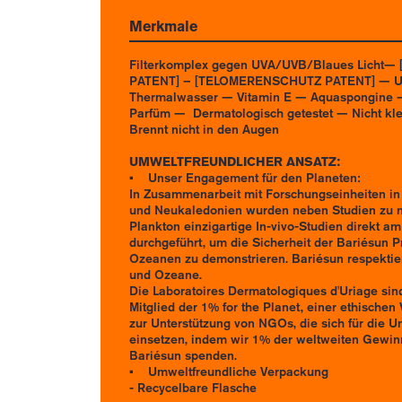
Merkmale
Filterkomplex gegen UVA/UVB/Blaues Licht—
PATENT] – [TELOMERENSCHUTZ PATENT] — U
Thermalwasser — Vitamin E — Aquaspongine
Parfüm — Dermatologisch getestet — Nicht k
Brennt nicht in den Augen
UMWELTFREUNDLICHER ANSATZ:
• Unser Engagement für den Planeten:
In Zusammenarbeit mit Forschungseinheiten in
und Neukaledonien wurden neben Studien zu
Plankton einzigartige In-vivo-Studien direkt am 
durchgeführt, um die Sicherheit der Bariésun P
Ozeanen zu demonstrieren. Bariésun respektier
und Ozeane.
Die Laboratoires Dermatologiques d'Uriage sin
Mitglied der 1% for the Planet, einer ethischen 
zur Unterstützung von NGOs, die sich für die 
einsetzen, indem wir 1% der weltweiten Gewin
Bariésun spenden.
• Umweltfreundliche Verpackung​
- Recycelbare Flasche