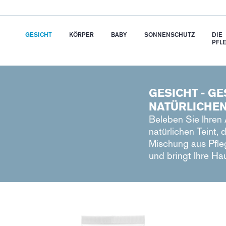
GESICHT
KÖRPER
BABY
SONNENSCHUTZ
DIE
PFL
GESICHT - G
NATÜRLICHEN
Beleben Sie Ihren 
natürlichen Teint, 
Mischung aus Pfle
und bringt Ihre Ha