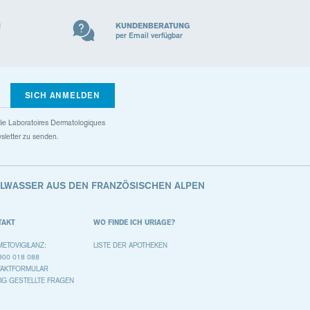
N
KUNDENBERATUNG
per Email verfügbar
SICH ANMELDEN
s die Laboratoires Dermatologiques
sletter zu senden.
ALWASSER AUS DEN FRANZÖSISCHEN ALPEN
TAKT
WO FINDE ICH URIAGE?
ETOVIGILANZ:
LISTE DER APOTHEKEN
800 018 088
TAKTFORMULAR
IG GESTELLTE FRAGEN