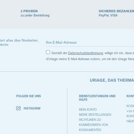
2 PROBEN
SICHERES BEZAHLE
zu jeder Bestellung
PayPal, VISA
ste/r alles über Neuheiten,
ebote.
Gemäß der
Datenschutzbestimmung
, willige ich ein, das
d'Uriage meine E-Mail-Adresse nutzen, um mir den Uriage New
URIAGE, DAS THERM
FOLGEN SIE UNS
DIENSTLEISTUNGEN UND
KON
HILFE
KOSM
INSTAGRAM
MEIN KONTO
+33 
MEINE BESTELLUNGEN
KON
RICHTLINIEN ZU
HÄUF
KOMMENTAREN VON
KONSUMENTEN