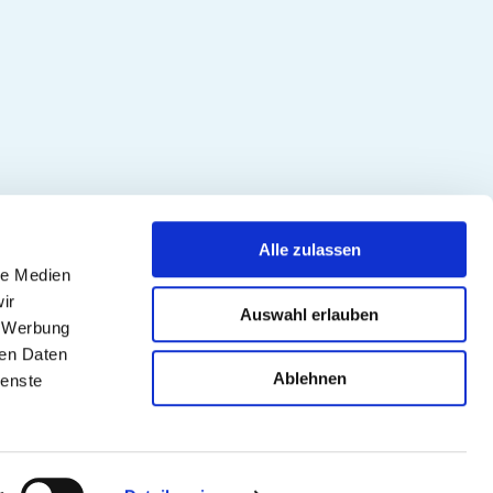
Alle zulassen
le Medien
ir
Auswahl erlauben
, Werbung
ren Daten
Ablehnen
ienste
N
PUIG
EIN LAND WÄHLEN