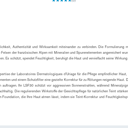
(0)
ürlichkeit, Authentizität und Wirksamkeit miteinander zu verbinden. Die Formulierun
 Felsen der französischen Alpen mit Mineralien und Spurenelementen angereichert wurde
en. Es schützt, spendet Feuchtigkeit, beruhigt die Haut und vervielfacht seine Wirkung
Expertise der Laboratoires Dermatologiques d'Uriage für die Pflege empfindlicher Haut
menten und einem Schutzfilter eine gezielte Korrektur für zu Rötungen neigende Haut. D
fach auftragen. Ihr LSF30 schützt vor aggressiven Sonnenstrahlen, während Mineral
nachhaltig. Die regulierenden Wirkstoffe der Gesichtspflege für natürlichen Teint stär
 Foundation, die Ihre Haut atmen lässt, indem sie Teint-Korrektur und Feuchtigkeitspfl