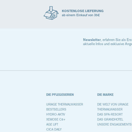
KOSTENLOSE LIEFERUNG
ab einem Einkauf von 35€
Newsletter
, erfahren Sie als Er
aktuelle Infos und exklusive Ang
DIE PFLEGESERIEN
DIE MARKE
URIAGE THERMALWASSER
DIE WELT VON URIAGE
BESTSELLERS
THERMALWASSER
HYDRO-AKTIV
DAS SPA-RESORT
XEMOSE C8+
DAS GRANDHOTEL
AGE LIFT
UNSERE ENGAGEMENTS
CICA DAILY