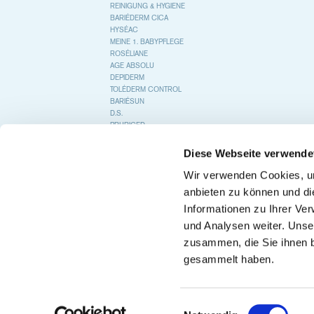
REINIGUNG & HYGIENE
BARIÉDERM CICA
HYSÉAC
MEINE 1. BABYPFLEGE
ROSÉLIANE
AGE ABSOLU
DEPIDERM
TOLÉDERM CONTROL
BARIÉSUN
D.S.
PRURICED
COLD CREAM
KÉRATOSANE
Diese Webseite verwende
GYN-PHY
BEGLEITENDE PFLEGE BEI
Wir verwenden Cookies, um
KREBSTHERAPIE
anbieten zu können und di
Informationen zu Ihrer Ve
und Analysen weiter. Unse
zusammen, die Sie ihnen b
gesammelt haben.
Einwilligungsauswahl
© 2020 Uriage
COOKIES
IM