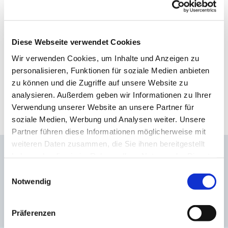
BABY Mein 1. Oleo-
BABY Mein 1. Spray mit
thermales Liniment
Kupfer-Zink
REINIGENDE SCHUTZPFLEGE
BERUHIGENDES,
Diese Webseite verwendet Cookies
REIZUNGSLINDERNDES,
KLÄRENDES UND
(Trockene Haut, Sehr trockene
(Alle Hauttypen)
Wir verwenden Cookies, um Inhalte und Anzeigen zu
ABSORBIERENDES SPRAY
Haut, Strapazierte Haut, Alle
personalisieren, Funktionen für soziale Medien anbieten
Hauttypen)
10,75€
zu können und die Zugriffe auf unsere Website zu
(0)
8,95€
analysieren. Außerdem geben wir Informationen zu Ihrer
(0)
Verwendung unserer Website an unsere Partner für
soziale Medien, Werbung und Analysen weiter. Unsere
Partner führen diese Informationen möglicherweise mit
weiteren Daten zusammen, die Sie ihnen bereitgestellt
haben oder die sie im Rahmen Ihrer Nutzung der Dienste
gesammelt haben.
Einwilligungsauswahl
Notwendig
KOSTENLOSE LIEFERUNG
ab einem Einkauf von 35€
Präferenzen