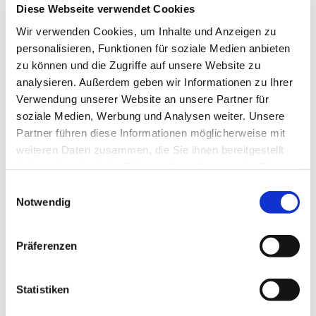
Diese Webseite verwendet Cookies
Wir verwenden Cookies, um Inhalte und Anzeigen zu
personalisieren, Funktionen für soziale Medien anbieten
zu können und die Zugriffe auf unsere Website zu
analysieren. Außerdem geben wir Informationen zu Ihrer
Verwendung unserer Website an unsere Partner für
soziale Medien, Werbung und Analysen weiter. Unsere
HYDRO-AKTIV Creme
COLD CREAM
Partner führen diese Informationen möglicherweise mit
FEUCHTIGKEITSSPENDENDE
SCHÜTZENDE CREME
weiteren Daten zusammen, die Sie ihnen bereitgestellt
CREME - 24H**
haben oder die sie im Rahmen Ihrer Nutzung der Dienste
FEUCHTIGKEIT,
(Alle Hauttypen)
(Trockene Haut, Empfindliche
AUSSTRAHLUNG
gesammelt haben.
Haut, Sehr trockene Haut)
Einwilligungsauswahl
Notwendig
20,00€
13,90€
(0)
(0)
Präferenzen
Statistiken