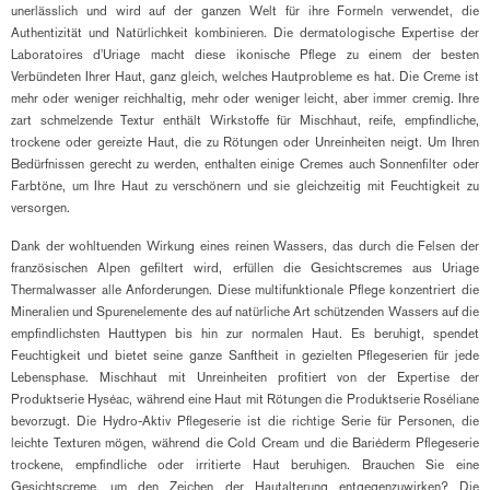
unerlässlich und wird auf der ganzen Welt für ihre Formeln verwendet, die
Authentizität und Natürlichkeit kombinieren. Die dermatologische Expertise der
Laboratoires d'Uriage macht diese ikonische Pflege zu einem der besten
Verbündeten Ihrer Haut, ganz gleich, welches Hautprobleme es hat. Die Creme ist
mehr oder weniger reichhaltig, mehr oder weniger leicht, aber immer cremig. Ihre
zart schmelzende Textur enthält Wirkstoffe für Mischhaut, reife, empfindliche,
trockene oder gereizte Haut, die zu Rötungen oder Unreinheiten neigt. Um Ihren
Bedürfnissen gerecht zu werden, enthalten einige Cremes auch Sonnenfilter oder
Farbtöne, um Ihre Haut zu verschönern und sie gleichzeitig mit Feuchtigkeit zu
versorgen.
Dank der wohltuenden Wirkung eines reinen Wassers, das durch die Felsen der
französischen Alpen gefiltert wird, erfüllen die Gesichtscremes aus Uriage
Thermalwasser alle Anforderungen. Diese multifunktionale Pflege konzentriert die
Mineralien und Spurenelemente des auf natürliche Art schützenden Wassers auf die
empfindlichsten Hauttypen bis hin zur normalen Haut. Es beruhigt, spendet
Feuchtigkeit und bietet seine ganze Sanftheit in gezielten Pflegeserien für jede
Lebensphase. Mischhaut mit Unreinheiten profitiert von der Expertise der
Produktserie Hyséac, während eine Haut mit Rötungen die Produktserie Roséliane
bevorzugt. Die Hydro-Aktiv Pflegeserie ist die richtige Serie für Personen, die
leichte Texturen mögen, während die Cold Cream und die Bariéderm Pflegeserie
trockene, empfindliche oder irritierte Haut beruhigen. Brauchen Sie eine
Gesichtscreme, um den Zeichen der Hautalterung entgegenzuwirken? Die