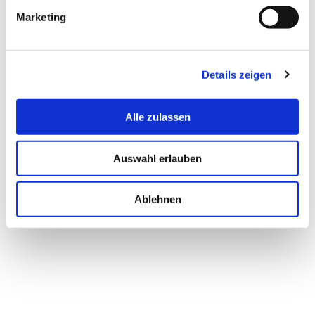
Marketing
Details zeigen
Alle zulassen
XÉMOSE C8+
ROSÉLIANE Creme gegen
Gesichtscreme
Rötungen SPF30
GESICHTSCREME
BERUHIGENDE SCHÜTZENDE
Auswahl erlauben
PFLEGE
(Sehr trockene Haut, Zu
(Empfindliche Haut)
Atopie/Neurodermitis neigende
Ablehnen
Haut)
21,50€
(0)
16,65€
(1)