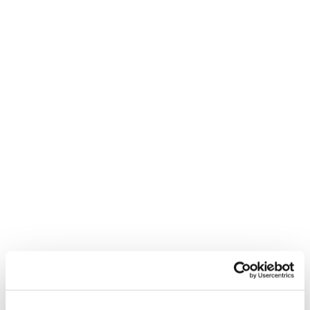
HYSÉAC 3-REGUL
HYDRO-AKTIV
Getönte Global-Pflege
Reichhaltige Creme
SPF30
NÄHRENDE UND
SCHÜTZENDE CREME -
GLOBALE GETÖNTE PFLEGE
NÄHRENDE WIRKUNG,
;IT LICHTSCHUTZFAKTOR
(Trockene Haut, Empfindliche
AUSSTRAHLUNG
Haut, Normale bis trockene Haut)
(Fettige Haut bis zu Akne
neigende Haut)
20,00€
16,90€
(0)
(0)