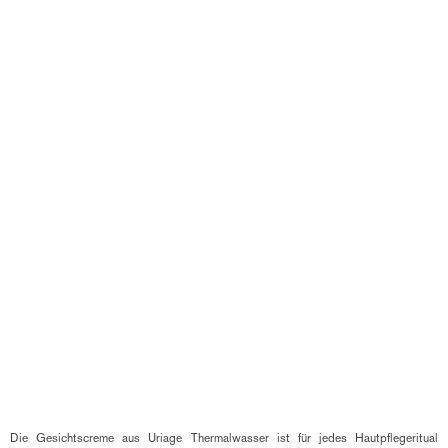
ROSÉLIANE CC Creme
CICA DAILY
SPF30
REPARIERENDES CREME
KONZENTRAT
SCHÜTZENDE CREME,
TEINTKORREKTUR FÜR
SPANNUNGSGEFÜHLE,
MEDIUM HAUTYPEN
UNEBENHEITEN, RÖTUNGEN,
(Empfindliche Haut)
HAUTMAKEL
(Alle Hauttypen, Geschwächte
22,50€
Haut)
(0)
28,90€
(0)
Die Gesichtscreme aus Uriage Thermalwasser ist für jedes Hautpflegeritual