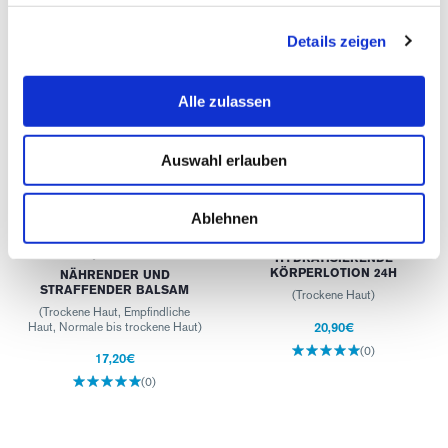
Details zeigen
Alle zulassen
Auswahl erlauben
Ablehnen
HYDRO-AKTIV Zart
HYDRO-AKTIV Samtige
schmelzender
Körpermilch
Körperbalsam
HYDRATISIERENDE
KÖRPERLOTION 24H
NÄHRENDER UND
STRAFFENDER BALSAM
(Trockene Haut)
(Trockene Haut, Empfindliche
20,90€
Haut, Normale bis trockene Haut)
(0)
17,20€
(0)