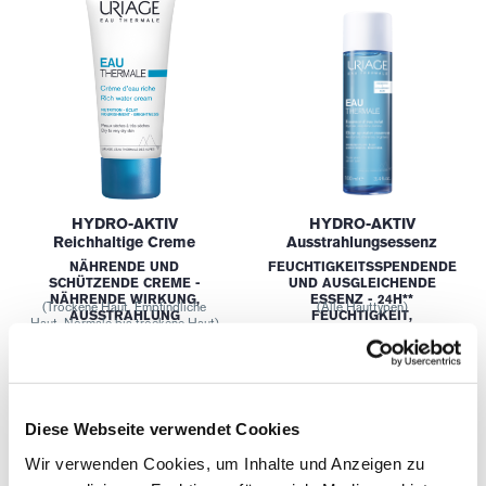
HYDRO-AKTIV
HYDRO-AKTIV
Reichhaltige Creme
Ausstrahlungsessenz
NÄHRENDE UND
FEUCHTIGKEITSSPENDENDE
SCHÜTZENDE CREME -
UND AUSGLEICHENDE
NÄHRENDE WIRKUNG,
ESSENZ - 24H**
(Trockene Haut, Empfindliche
(Alle Hauttypen)
AUSSTRAHLUNG
FEUCHTIGKEIT,
Haut, Normale bis trockene Haut)
GESCHMEIDIGKEIT
23,75€
20,00€
(0)
(0)
Diese Webseite verwendet Cookies
Wir verwenden Cookies, um Inhalte und Anzeigen zu