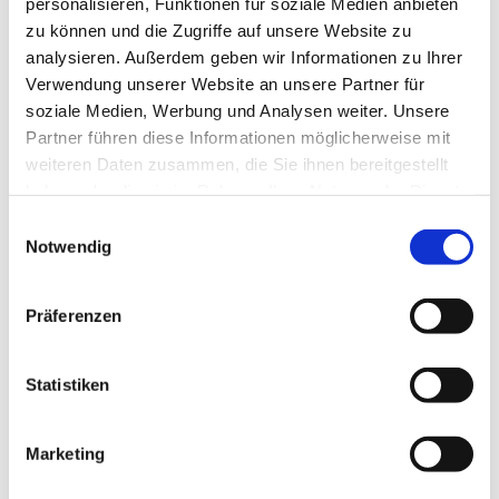
personalisieren, Funktionen für soziale Medien anbieten
zu können und die Zugriffe auf unsere Website zu
analysieren. Außerdem geben wir Informationen zu Ihrer
Verwendung unserer Website an unsere Partner für
soziale Medien, Werbung und Analysen weiter. Unsere
Partner führen diese Informationen möglicherweise mit
weiteren Daten zusammen, die Sie ihnen bereitgestellt
haben oder die sie im Rahmen Ihrer Nutzung der Dienste
gesammelt haben.
Einwilligungsauswahl
HYDRO-AKTIV Gel
HYDRO-AKTIV Creme
Notwendig
SPF20
FEUCHTIGKEITSSPENDENDES
GEL – 24H** FEUCHTIGKEIT,
FEUCHTIGKEITSSPENDENDE
AUSSTRAHLUNG
UND SCHÜTZENDE CREME -
(Mischhaut)
Präferenzen
HYDRATATION,
(Mischhaut, Normale bis trockene
AUSSTRAHLUNG
Haut)
20,00€
21,10€
Statistiken
(0)
(0)
Marketing