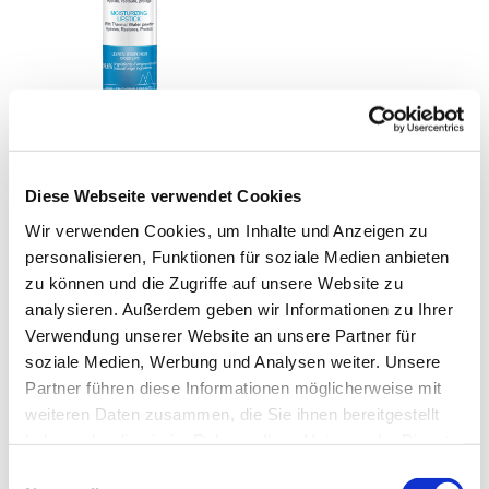
HYDRO-AKTIV
Lippenpflege
HYDRATISIERENDE
Diese Webseite verwendet Cookies
LIPPENPFLEGE MIT
THERMALWASSER ALS
Wir verwenden Cookies, um Inhalte und Anzeigen zu
(Alle Hauttypen)
PUDER
personalisieren, Funktionen für soziale Medien anbieten
5,30€
zu können und die Zugriffe auf unsere Website zu
(0)
analysieren. Außerdem geben wir Informationen zu Ihrer
Verwendung unserer Website an unsere Partner für
soziale Medien, Werbung und Analysen weiter. Unsere
Partner führen diese Informationen möglicherweise mit
weiteren Daten zusammen, die Sie ihnen bereitgestellt
Dank seines kompakten und praktischen Formats ist der Stick das Produkt für die
haben oder die sie im Rahmen Ihrer Nutzung der Dienste
tägliche Hautpflege für unterwegs. Ob mit reparierender, schützender oder
korrigierender Wirkung passt er sich allen Hautproblemen bei trockener, gereizter
gesammelt haben.
Einwilligungsauswahl
oder sogar unreiner Haut. Der Lippenpflegestift gehört zu den unverzichtbaren