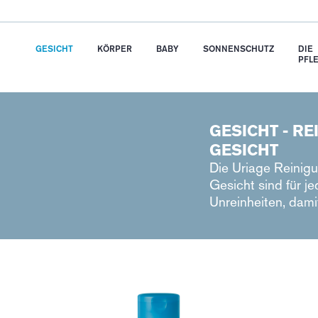
GESICHT
KÖRPER
BABY
SONNENSCHUTZ
DIE
PFL
GESICHT - R
GESICHT
Die Uriage Reinig
Gesicht sind für j
Unreinheiten, dami