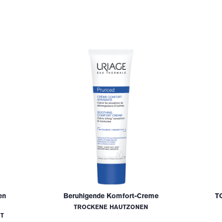
en
Beruhigende Komfort-Creme
T
TROCKENE HAUTZONEN
NT