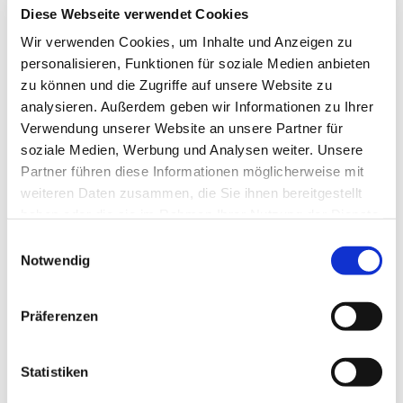
Merkmale
Diese Webseite verwendet Cookies
Wir verwenden Cookies, um Inhalte und Anzeigen zu
98% natürliche Inhaltsstoffe – Komplex [Uriage
personalisieren, Funktionen für soziale Medien anbieten
Thermalwasser + Bio Edelweiss] – Zart parfümiert –
Seifenfrei – Physiologischer pH-Wert – Dermatologisch und
zu können und die Zugriffe auf unsere Website zu
kinderärztlich getestet – Die Haut fühlt sich geschmeidig
analysieren. Außerdem geben wir Informationen zu Ihrer
und beruhigt an – Schutz vorm Austrocknen
Verwendung unserer Website an unsere Partner für
soziale Medien, Werbung und Analysen weiter. Unsere
Partner führen diese Informationen möglicherweise mit
weiteren Daten zusammen, die Sie ihnen bereitgestellt
Tipps zur Anwendung
haben oder die sie im Rahmen Ihrer Nutzung der Dienste
gesammelt haben.
Einwilligungsauswahl
Mit einem Wattepad auftragen bis die Haut gereinigt ist. Ohne
Notwendig
Abspülen, sanft abtrocknen.
Präferenzen
Inhaltsstoffe INCI
Statistiken