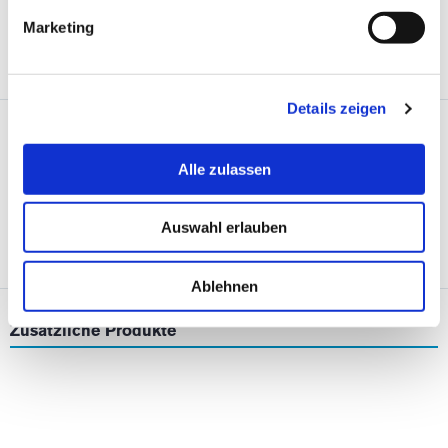
Wichtiger Hinweis: die Liste der Inhaltsstoffe, die für die Uriage Produkte
angewendet werden, wird regelmäßig aktualisiert. Vor der Anwendung eines
Marketing
Uriage Produktes lesen Sie bitte die Liste der Inhaltsstoffe auf der
Verpackung. So können Sie sicher sein, dass die Inhaltsstoffe zu Ihrer
persönlichen Anwendung geeignet sind.
Details zeigen
Bereits veröffentliche Meinungen
0
Alle zulassen
Auswahl erlauben
EINE BEWERTUNG ABGEBEN
Ablehnen
Zusätzliche Produkte