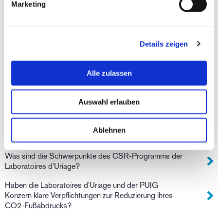
Wohin kann ich meine Lieferung liefern lassen?
Marketing
Ich habe mich bei der Angabe der Lieferadresse geirrt.
Was soll ich tun?
Details zeigen
Hat das DS HAIR Regulierende Shampoo einen
neutralen pH-Wert und ist es für Haarimplantate
geeignet?
Alle zulassen
Ab wannn kann ich meine Narbe eincremen?
Auswahl erlauben
Sie haben eine Frage oder benötigen Hilfe?
Seit wann engagieren sich die Laboratoires Uriage für
Ablehnen
ökologische und soziale Verantwortung?
Was sind die Schwerpunkte des CSR-Programms der
Laboratoires d'Uriage?
Haben die Laboratoires d'Uriage und der PUIG
Konzern klare Verpflichtungen zur Reduzierung ihres
CO2-Fußabdrucks?