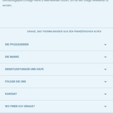
Dermatologiques d'Uriage meine E-Mail-Adresse nutzen, um mir den Uriage Newsletter zu
senden.
URIAGE, DAS THERMALWASSER AUS DEN FRANZÖSISCHEN ALPEN
DIE PFLEGESERIEN
DIE MARKE
DIENSTLEISTUNGEN UND HILFE
FOLGEN SIE UNS
KONTAKT
WO FINDE ICH URIAGE?