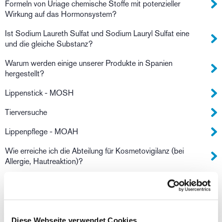
Formeln von Uriage chemische Stoffe mit potenzieller
Wirkung auf das Hormonsystem?
Ist Sodium Laureth Sulfat und Sodium Lauryl Sulfat eine
und die gleiche Substanz?
Warum werden einige unserer Produkte in Spanien
hergestellt?
Lippenstick - MOSH
Tierversuche
Lippenpflege - MOAH
Wie erreiche ich die Abteilung für Kosmetovigilanz (bei
Allergie, Hautreaktion)?
Absetzen der Teint Pflegecreme Roséliane
Welche Zahlungsmöglichkeiten gibt es auf Uriage.de?
Wie kann ich den Uriage Newsletter abonnieren?
Diese Webseite verwendet Cookies