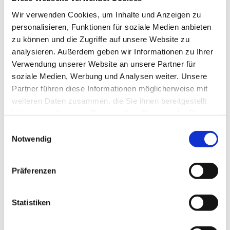
Wir verwenden Cookies, um Inhalte und Anzeigen zu
Wie kann ich mich vom Uriage Newsletter abmelden?
personalisieren, Funktionen für soziale Medien anbieten
Wie werden meine personenbezogenen Daten
zu können und die Zugriffe auf unsere Website zu
geschützt?
analysieren. Außerdem geben wir Informationen zu Ihrer
Verwendung unserer Website an unsere Partner für
Mit wem teilen wir Ihre personenbezogenen Daten?
soziale Medien, Werbung und Analysen weiter. Unsere
Welche personenbezogenen Daten sammeln wir?
Partner führen diese Informationen möglicherweise mit
weiteren Daten zusammen, die Sie ihnen bereitgestellt
Welche Rechte haben Sie in Bezug auf Ihre
haben oder die sie im Rahmen Ihrer Nutzung der Dienste
personenbezogenen Daten und wie können Sie diese
gesammelt haben.
Einwilligungsauswahl
ausüben?
Notwendig
Ich habe mein Passwort vergessen. Wie kann ich es
ändern?
Präferenzen
Wie kann ich meinen Aktionscode einlösen?
Ist es möglich, meine Lieferadresse zu ändern, nachdem
Statistiken
ich meine Bestellung bestätigt habe?