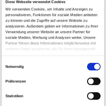
Sind die Cinnamate in den Formeln von Bariésun
Diese Webseite verwendet Cookies
Formeln von Uriage chemische Stoffe mit potenzieller
Wir verwenden Cookies, um Inhalte und Anzeigen zu
Wirkung auf das Hormonsystem?
personalisieren, Funktionen für soziale Medien anbieten
zu können und die Zugriffe auf unsere Website zu
Ist Sodium Laureth Sulfat und Sodium Lauryl Sulfat eine
und die gleiche Substanz?
analysieren. Außerdem geben wir Informationen zu Ihrer
Verwendung unserer Website an unsere Partner für
Warum werden einige unserer Produkte in Spanien
soziale Medien, Werbung und Analysen weiter. Unsere
hergestellt?
Partner führen diese Informationen möglicherweise mit
weiteren Daten zusammen, die Sie ihnen bereitgestellt
Lippenstick - MOSH
haben oder die sie im Rahmen Ihrer Nutzung der Dienste
Tierversuche
gesammelt haben.
Einwilligungsauswahl
Notwendig
Lippenpflege - MOAH
Wie erreiche ich die Abteilung für Kosmetovigilanz (bei
Präferenzen
Allergie, Hautreaktion)?
Absetzen der Teint Pflegecreme Roséliane
Statistiken
Welche Zahlungsmöglichkeiten gibt es auf Uriage.de?