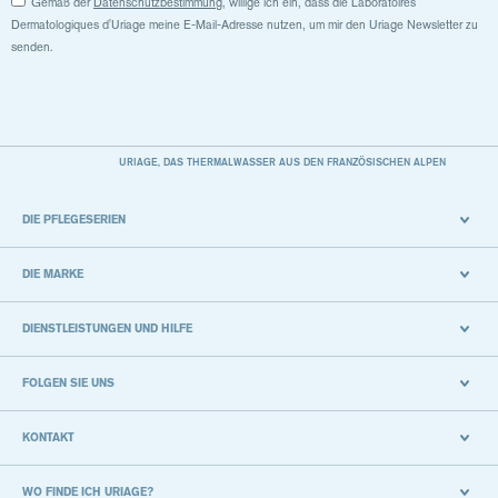
Gemäß der
Datenschutzbestimmung
, willige ich ein, dass die Laboratoires
Dermatologiques d'Uriage meine E-Mail-Adresse nutzen, um mir den Uriage Newsletter zu
senden.
URIAGE, DAS THERMALWASSER AUS DEN FRANZÖSISCHEN ALPEN
DIE PFLEGESERIEN
DIE MARKE
DIENSTLEISTUNGEN UND HILFE
FOLGEN SIE UNS
KONTAKT
WO FINDE ICH URIAGE?