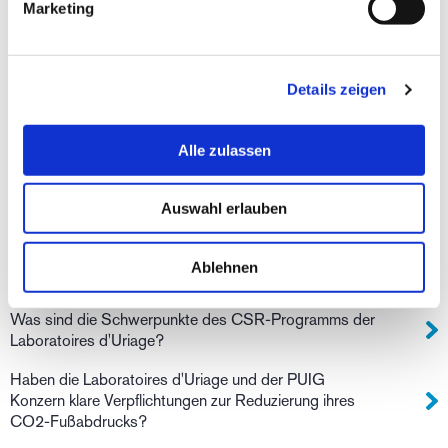
Wohin kann ich meine Lieferung liefern lassen?
Marketing
Ich habe mich bei der Angabe der Lieferadresse geirrt.
Was soll ich tun?
Details zeigen
Hat das DS HAIR Regulierende Shampoo einen
neutralen pH-Wert und ist es für Haarimplantate
geeignet?
Alle zulassen
Ab wannn kann ich meine Narbe eincremen?
Auswahl erlauben
Sie haben eine Frage oder benötigen Hilfe?
Seit wann engagieren sich die Laboratoires Uriage für
Ablehnen
ökologische und soziale Verantwortung?
Was sind die Schwerpunkte des CSR-Programms der
Laboratoires d'Uriage?
Haben die Laboratoires d'Uriage und der PUIG
Konzern klare Verpflichtungen zur Reduzierung ihres
CO2-Fußabdrucks?