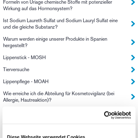
Formeln von Uriage chemische Stoffe mit potenzieller
Wirkung auf das Hormonsystem?
Ist Sodium Laureth Sulfat und Sodium Lauryl Sulfat eine
und die gleiche Substanz?
Warum werden einige unserer Produkte in Spanien
hergestellt?
Lippenstick - MOSH
Tierversuche
Lippenpflege - MOAH
Wie erreiche ich die Abteilung für Kosmetovigilanz (bei
Allergie, Hautreaktion)?
Absetzen der Teint Pflegecreme Roséliane
Welche Zahlungsmöglichkeiten gibt es auf Uriage.de?
Wie kann ich den Uriage Newsletter abonnieren?
Diese Webseite verwendet Cookies