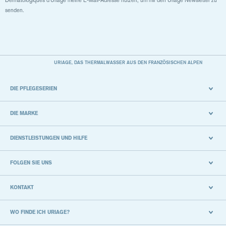
Dermatologiques d'Uriage meine E-Mail-Adresse nutzen, um mir den Uriage Newsletter zu
senden.
URIAGE, DAS THERMALWASSER AUS DEN FRANZÖSISCHEN ALPEN
DIE PFLEGESERIEN
DIE MARKE
DIENSTLEISTUNGEN UND HILFE
FOLGEN SIE UNS
KONTAKT
WO FINDE ICH URIAGE?