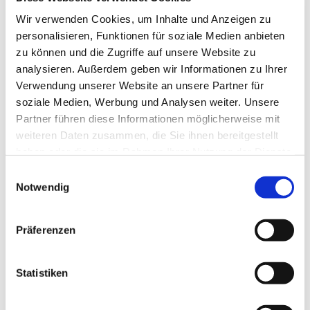
Wir verwenden Cookies, um Inhalte und Anzeigen zu
Wie kann ich mich vom Uriage Newsletter abmelden?
personalisieren, Funktionen für soziale Medien anbieten
Wie werden meine personenbezogenen Daten
zu können und die Zugriffe auf unsere Website zu
geschützt?
analysieren. Außerdem geben wir Informationen zu Ihrer
Verwendung unserer Website an unsere Partner für
Mit wem teilen wir Ihre personenbezogenen Daten?
soziale Medien, Werbung und Analysen weiter. Unsere
Welche personenbezogenen Daten sammeln wir?
Partner führen diese Informationen möglicherweise mit
weiteren Daten zusammen, die Sie ihnen bereitgestellt
Welche Rechte haben Sie in Bezug auf Ihre
haben oder die sie im Rahmen Ihrer Nutzung der Dienste
personenbezogenen Daten und wie können Sie diese
gesammelt haben.
Einwilligungsauswahl
ausüben?
Notwendig
Ich habe mein Passwort vergessen. Wie kann ich es
ändern?
Präferenzen
Wie kann ich meinen Aktionscode einlösen?
Ist es möglich, meine Lieferadresse zu ändern, nachdem
Statistiken
ich meine Bestellung bestätigt habe?